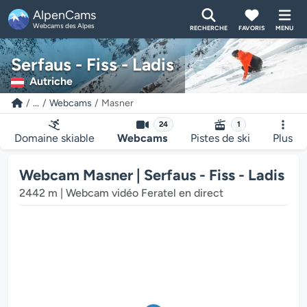
AlpenCams
Webcams des Alpes
RECHERCHE
FAVORIS
MENU
Serfaus - Fiss - Ladis
Autriche
...
Webcams
Masner
Le lecteur multimédia de la webcam charge...
24
1
Domaine skiable
Webcams
Pistes de ski
Plus
Webcam Masner | Serfaus - Fiss - Ladis
2442 m | Webcam vidéo Feratel en direct