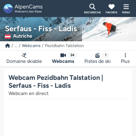
AlpenCams
Webcams des Alpes
RECHERCHE
FAVORIS
MENU
Serfaus - Fiss - Ladis
Autriche
...
Webcams
Pezidbahn Talstation
24
1
Domaine skiable
Webcams
Pistes de ski
Plus
Webcam Pezidbahn Talstation |
Serfaus - Fiss - Ladis
Webcam en direct