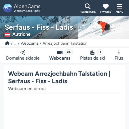
AlpenCams
Webcams des Alpes
RECHERCHE
FAVORIS
MENU
Serfaus - Fiss - Ladis
Autriche
...
Webcams
Arrezjochbahn Talstation
24
1
Domaine skiable
Webcams
Pistes de ski
Plus
Webcam Arrezjochbahn Talstation |
Serfaus - Fiss - Ladis
Webcam en direct