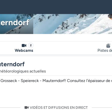
terndorf
2
Webcams
Pistes d
uterndorf
météorologiques actuelles
osseck - Speiereck - Mauterndorf! Consultez l’épaisseur de nei
VIDÉOS ET DIFFUSIONS EN DIRECT