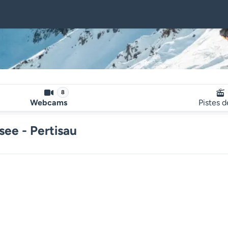
8
Webcams
Pistes d
ee - Pertisau
Le lecteur multimédia de la we