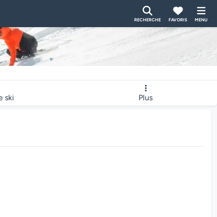
RECHERCHE
FAVORIS
MENU
e ski
Plus
bcam charge...