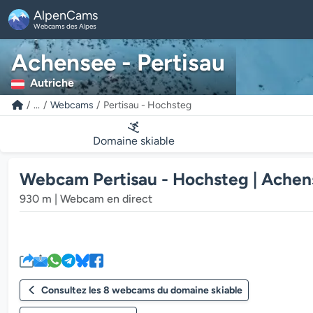
AlpenCams
Webcams des Alpes
Achensee - Pertisau
Autriche
...
Webcams
Pertisau - Hochsteg
Domaine skiable
Webcam Pertisau - Hochsteg | Achens
930 m | Webcam en direct
Consultez les 8 webcams du domaine skiable