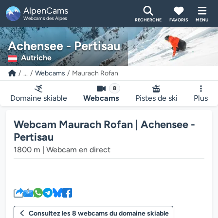
AlpenCams
Webcams des Alpes
RECHERCHE
FAVORIS
MENU
Achensee - Pertisau
Autriche
...
Webcams
Maurach Rofan
8
Domaine skiable
Webcams
Pistes de ski
Plus
Webcam Maurach Rofan | Achensee -
Pertisau
1800 m | Webcam en direct
Le lecteur multimédia de la we
Consultez les 8 webcams du domaine skiable