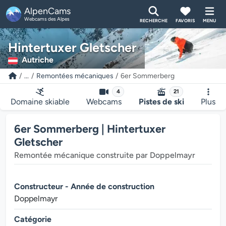
AlpenCams
Webcams des Alpes
RECHERCHE
FAVORIS
MENU
Hintertuxer Gletscher
Autriche
...
Remontées mécaniques
6er Sommerberg
4
21
Domaine skiable
Webcams
Pistes de ski
Plus
6er Sommerberg | Hintertuxer
Gletscher
Remontée mécanique construite par Doppelmayr
Constructeur - Année de construction
Doppelmayr
Catégorie