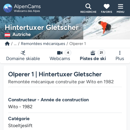
AlpenCams
Webcams des Alpes
RECHERCHE
FAVORIS
MENU
Hintertuxer Gletscher
Autriche
...
Remontées mécaniques
Olperer 1
4
21
Domaine skiable
Webcams
Pistes de ski
Plus
Olperer 1 | Hintertuxer Gletscher
Remontée mécanique construite par Wito en 1982
Constructeur - Année de construction
Wito - 1982
Catégorie
Stoeltjeslift