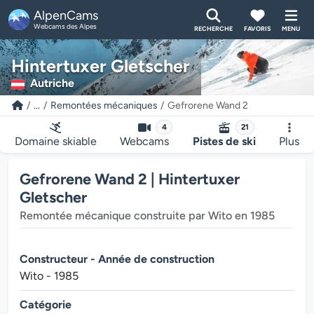
AlpenCams
Webcams des Alpes
RECHERCHE
FAVORIS
MENU
Hintertuxer Gletscher
Autriche
...
Remontées mécaniques
Gefrorene Wand 2
4
21
Domaine skiable
Webcams
Pistes de ski
Plus
Gefrorene Wand 2 | Hintertuxer
Gletscher
Remontée mécanique construite par Wito en 1985
Constructeur - Année de construction
Wito - 1985
Catégorie