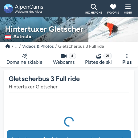
AlpenCams
Webcams des Alpes
RECHERCHE
FAVORIS
MENU
Hintertuxer Gletscher
Autriche
...
Vidéos & Photos
Gletscherbus 3 Full ride
4
21
Domaine skiable
Webcams
Pistes de ski
Plus
Gletscherbus 3 Full ride
Hintertuxer Gletscher