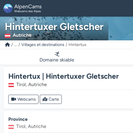
AlpenCams
Webcams des Alpes
Hintertuxer Gletscher
Autriche
...
Villages et destinations
Hintertux
Domaine skiable
Hintertux | Hintertuxer Gletscher
Tirol, Autriche
Webcams
Carte
Province
Tirol, Autriche