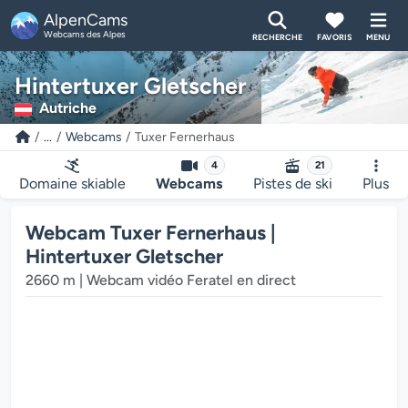
AlpenCams
Webcams des Alpes
RECHERCHE
FAVORIS
MENU
Hintertuxer Gletscher
Autriche
...
Webcams
Tuxer Fernerhaus
4
21
Domaine skiable
Webcams
Pistes de ski
Plus
Webcam Tuxer Fernerhaus |
Hintertuxer Gletscher
2660 m | Webcam vidéo Feratel en direct