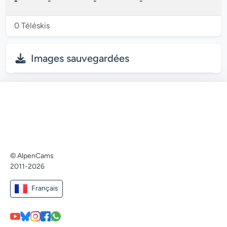
-
-
-
-
0 Téléskis
Images sauvegardées
© AlpenCams
2011-2026
Français