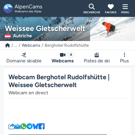
AlpenCams
Webcams des Alpes
RECHERCHE
FAVORIS
MENU
Weissee Gletscherwelt
Autriche
...
Webcams
Berghotel Rudolfshütte
4
Domaine skiable
Webcams
Pistes de ski
Plus
Webcam Berghotel Rudolfshütte |
Weissee Gletscherwelt
Webcam en direct
Le lecteur multimédia de la we