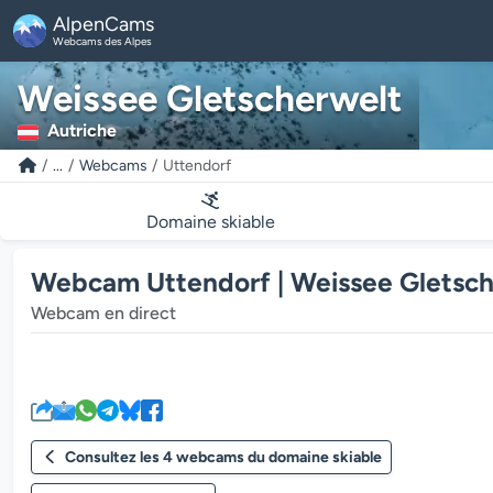
AlpenCams
Webcams des Alpes
Weissee Gletscherwelt
Autriche
...
Webcams
Uttendorf
Domaine skiable
Webcam Uttendorf | Weissee Gletsch
Webcam en direct
Consultez les 4 webcams du domaine skiable