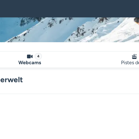
4
Webcams
Pistes d
erwelt
Le lecteur multimédia de la we