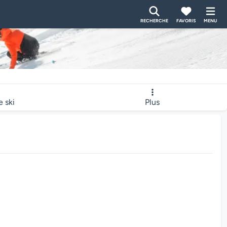
RECHERCHE
FAVORIS
MENU
e ski
Plus
bcam charge...