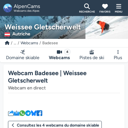
AlpenCams
Webcams des Alpes
RECHERCHE
FAVORIS
MENU
Weissee Gletscherwelt
Autriche
...
Webcams
Badesee
4
Domaine skiable
Webcams
Pistes de ski
Plus
Webcam Badesee | Weissee
Gletscherwelt
Webcam en direct
Le lecteur multimédia de la we
Consultez les 4 webcams du domaine skiable