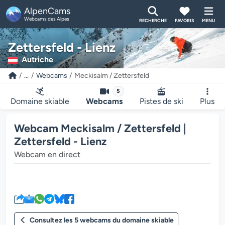
AlpenCams
Webcams des Alpes
RECHERCHE
FAVORIS
MENU
Zettersfeld - Lienz
Autriche
...
Webcams
Meckisalm / Zettersfeld
5
Domaine skiable
Webcams
Pistes de ski
Plus
Webcam Meckisalm / Zettersfeld |
Zettersfeld - Lienz
Webcam en direct
Le lecteur multimédia de la we
Consultez les 5 webcams du domaine skiable