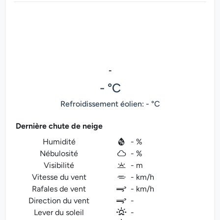
-
- °C
Refroidissement éolien: - °C
Dernière chute de neige
Humidité
- %
Nébulosité
- %
Visibilité
- m
Vitesse du vent
- km/h
Rafales de vent
- km/h
Direction du vent
-
Lever du soleil
-