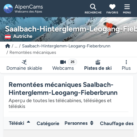
AlpenCams
Webcams des Alpes
RECHERCHE
FAVORIS
MENU
Saalbach-Hinterglemm-Leogang-Fie
Autriche
...
Saalbach-Hinterglemm-Leogang-Fieberbrunn
Remontées mécaniques
25
Domaine skiable
Webcams
Pistes de ski
Plus
Remontées mécaniques Saalbach-
Hinterglemm-Leogang-Fieberbrunn
Aperçu de toutes les télécabines, télésièges et
téléskis
Téléski
Personnes
Catégorie
Chauffage des s