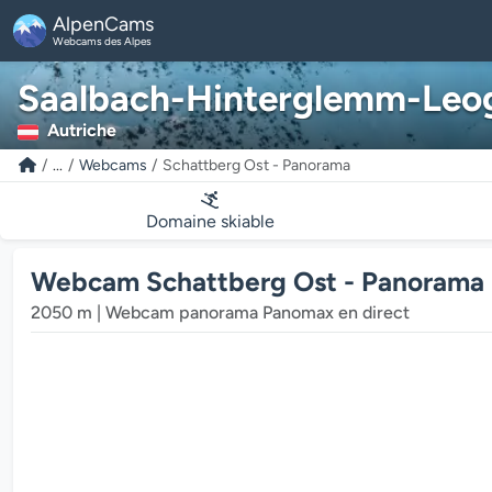
AlpenCams
Webcams des Alpes
Saalbach-Hinterglemm-Leo
Autriche
...
Webcams
Schattberg Ost - Panorama
Domaine skiable
Webcam Schattberg Ost - Panorama 
2050 m | Webcam panorama Panomax en direct