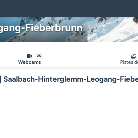
gang-Fieberbrunn
25
Webcams
Pistes d
| Saalbach-Hinterglemm-Leogang-Fieb