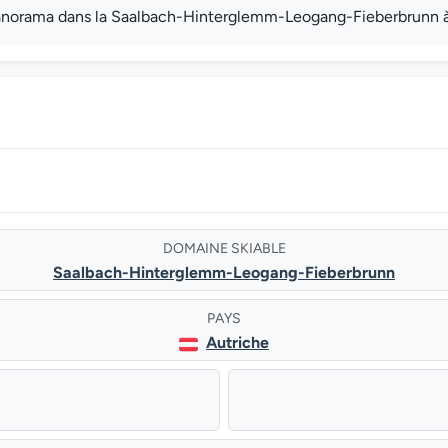
norama dans la Saalbach-Hinterglemm-Leogang-Fieberbrunn à v
DOMAINE SKIABLE
Saalbach-Hinterglemm-Leogang-Fieberbrunn
PAYS
Autriche