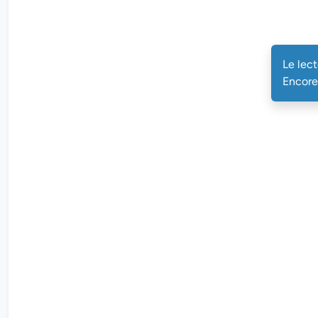
Le le
Le lec
Encore 