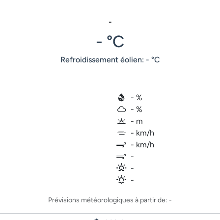
-
- °C
Refroidissement éolien: - °C
- %
- %
- m
- km/h
- km/h
-
-
-
Prévisions météorologiques à partir de: -