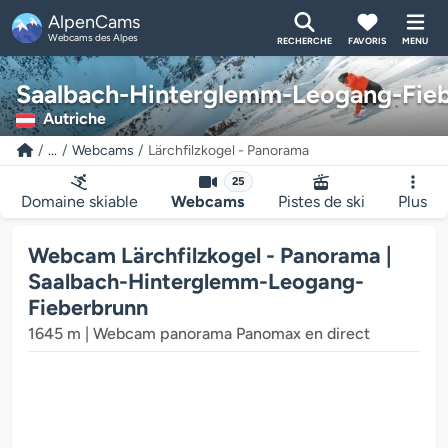
AlpenCams
Webcams des Alpes
RECHERCHE
FAVORIS
MENU
Saalbach-Hinterglemm-Leogang-Fie
Autriche
...
Webcams
Lärchfilzkogel - Panorama
25
Domaine skiable
Webcams
Pistes de ski
Plus
Webcam Lärchfilzkogel - Panorama |
Saalbach-Hinterglemm-Leogang-
Fieberbrunn
1645 m | Webcam panorama Panomax en direct