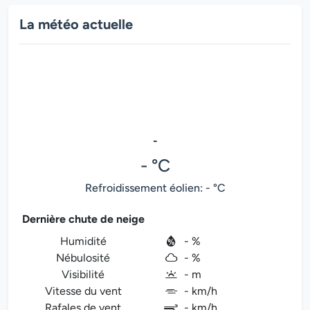
La météo actuelle
-
- °C
Refroidissement éolien: - °C
Dernière chute de neige
Humidité
- %
Nébulosité
- %
Visibilité
- m
Vitesse du vent
- km/h
Rafales de vent
- km/h