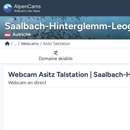
AlpenCams
Webcams des Alpes
Saalbach-Hinterglemm-Leo
Autriche
...
Webcams
Asitz Talstation
Domaine skiable
Webcam Asitz Talstation | Saalbach
Webcam en direct