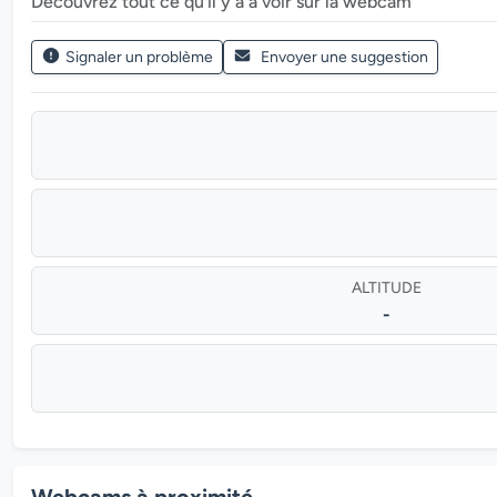
Découvrez tout ce qu’il y a à voir sur la webcam
Signaler un problème
Envoyer une suggestion
ALTITUDE
-
Webcams à proximité