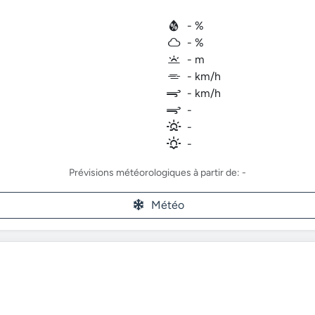
- %
- %
- m
- km/h
- km/h
-
-
-
Prévisions météorologiques à partir de: -
Météo