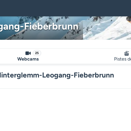
gang-Fieberbrunn
25
Webcams
Pistes d
-Hinterglemm-Leogang-Fieberbrunn