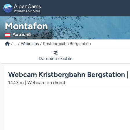
AlpenCams
Webcams des Alpes
Montafon
Autriche
...
Webcams
Kristbergbahn Bergstation
Domaine skiable
Webcam Kristbergbahn Bergstation |
1443 m | Webcam en direct