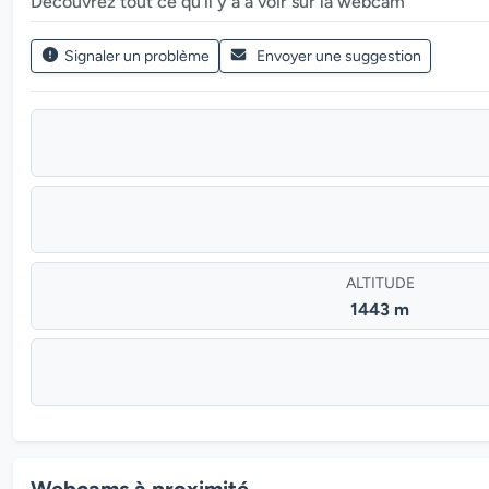
Découvrez tout ce qu’il y a à voir sur la webcam
Signaler un problème
Envoyer une suggestion
ALTITUDE
1443 m
Webcams à proximité