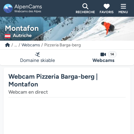
AlpenCams
Webcams des Alpes
RECHERCHE
FAVORIS
MENU
Montafon
Autriche
...
Webcams
Pizzeria Barga-berg
14
Domaine skiable
Webcams
Webcam Pizzeria Barga-berg |
Montafon
Webcam en direct