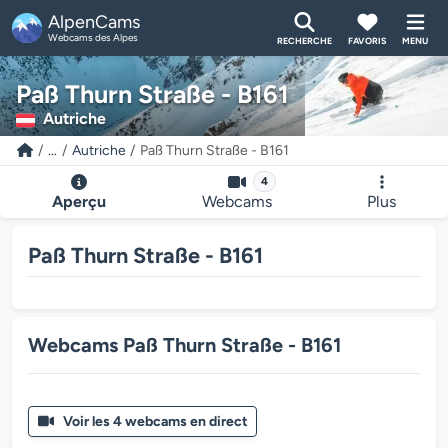
AlpenCams
Webcams des Alpes
RECHERCHE
FAVORIS
MENU
Paß Thurn Straße - B161
Autriche
...
Autriche
Paß Thurn Straße - B161
4
Aperçu
Webcams
Plus
Paß Thurn Straße - B161
Webcams Paß Thurn Straße - B161
Voir les 4 webcams en direct