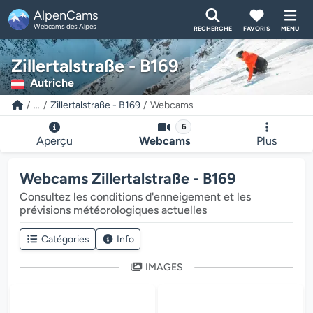
AlpenCams
Webcams des Alpes
RECHERCHE
FAVORIS
MENU
Zillertalstraße - B169
Autriche
...
Zillertalstraße - B169
Webcams
6
Aperçu
Webcams
Plus
Webcams Zillertalstraße - B169
Consultez les conditions d'enneigement et les
prévisions météorologiques actuelles
Catégories
Info
IMAGES