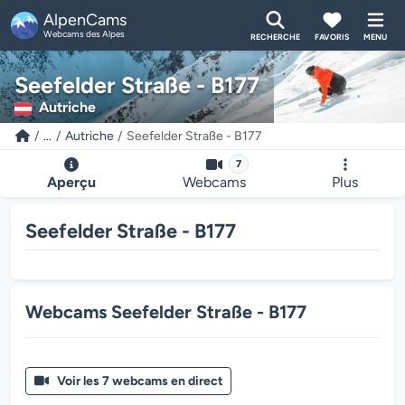
AlpenCams
Webcams des Alpes
RECHERCHE
FAVORIS
MENU
Seefelder Straße - B177
Autriche
...
Autriche
Seefelder Straße - B177
7
Aperçu
Webcams
Plus
Seefelder Straße - B177
Webcams Seefelder Straße - B177
Voir les 7 webcams en direct