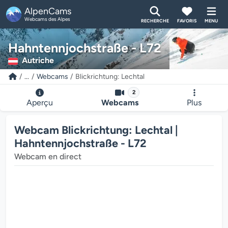
AlpenCams
Webcams des Alpes
RECHERCHE
FAVORIS
MENU
Hahntennjochstraße - L72
Autriche
...
Webcams
Blickrichtung: Lechtal
2
Aperçu
Webcams
Plus
Webcam Blickrichtung: Lechtal |
Hahntennjochstraße - L72
Webcam en direct