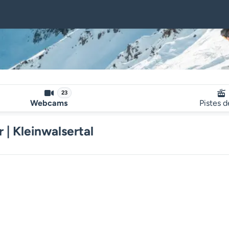
23
Webcams
Pistes d
| Kleinwalsertal
Le lecteur multimédia de la we