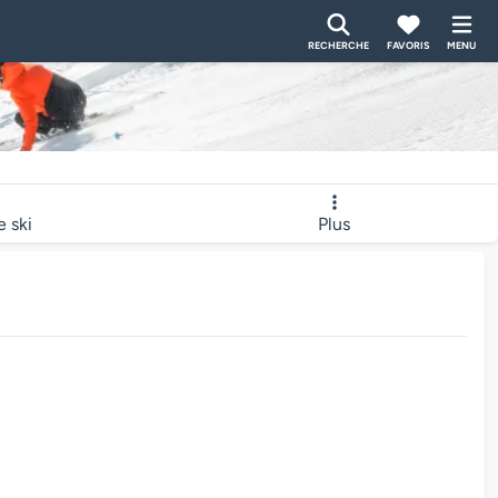
RECHERCHE
FAVORIS
MENU
e ski
Plus
bcam charge...