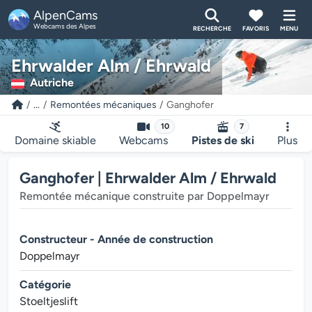
AlpenCams
Webcams des Alpes
RECHERCHE
FAVORIS
MENU
Ehrwalder Alm / Ehrwald
Autriche
...
Remontées mécaniques
Ganghofer
10
7
Domaine skiable
Webcams
Pistes de ski
Plus
Ganghofer | Ehrwalder Alm / Ehrwald
Remontée mécanique construite par Doppelmayr
Constructeur - Année de construction
Doppelmayr
Catégorie
Stoeltjeslift