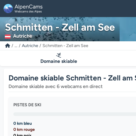
AlpenCams
Webcams des Alpes
Schmitten - Zell am See
Autriche
...
Autriche
Schmitten - Zell am See
Domaine skiable
Domaine skiable Schmitten - Zell am
Domaine skiable avec 6 webcams en direct
PISTES DE SKI
0 km bleu
0 km rouge
0 km noir