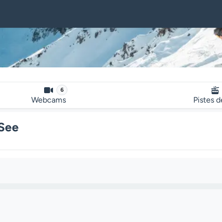
6
Webcams
Pistes d
 See