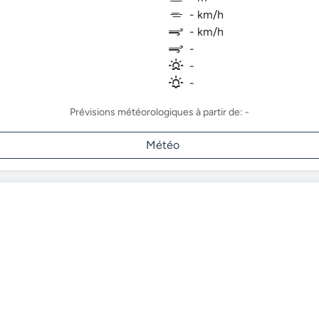
- km/h
- km/h
-
-
-
Prévisions météorologiques à partir de: -
Météo