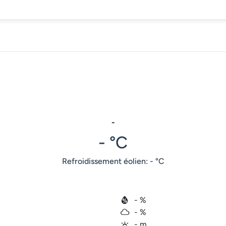
-
- °C
Refroidissement éolien: - °C
- %
- %
- m