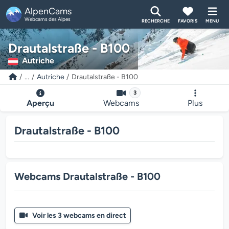
AlpenCams
Webcams des Alpes
RECHERCHE
FAVORIS
MENU
Drautalstraße - B100
Autriche
...
Autriche
Drautalstraße - B100
3
Aperçu
Webcams
Plus
Drautalstraße - B100
Webcams Drautalstraße - B100
Voir les 3 webcams en direct