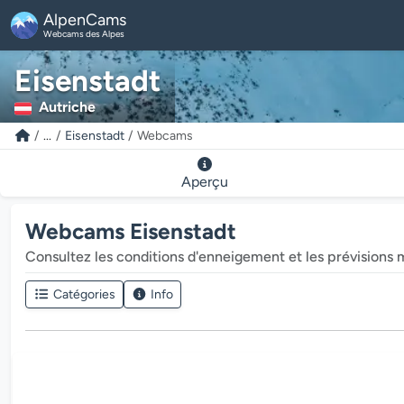
AlpenCams
Webcams des Alpes
Eisenstadt
Autriche
...
Eisenstadt
Webcams
Aperçu
Webcams Eisenstadt
Consultez les conditions d'enneigement et les prévisions 
Catégories
Info