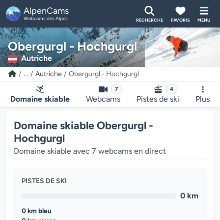
AlpenCams
Webcams des Alpes
RECHERCHE
FAVORIS
MENU
Obergurgl - Hochgurgl
Autriche
...
Autriche
Obergurgl - Hochgurgl
7
4
Domaine skiable
Webcams
Pistes de ski
Plus
Domaine skiable Obergurgl -
Hochgurgl
Domaine skiable avec 7 webcams en direct
PISTES DE SKI
0 km
0 km bleu