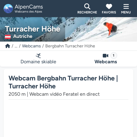
AlpenCams
Webcams des Alpes
RECHERCHE
FAVORIS
MENU
Turracher Höhe
Autriche
...
Webcams
Bergbahn Turracher Höhe
1
Domaine skiable
Webcams
Webcam Bergbahn Turracher Höhe |
Turracher Höhe
2050 m | Webcam vidéo Feratel en direct