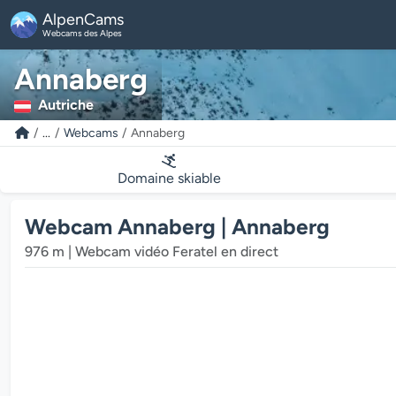
AlpenCams
Webcams des Alpes
Annaberg
Autriche
...
Webcams
Annaberg
Domaine skiable
Webcam Annaberg | Annaberg
976 m | Webcam vidéo Feratel en direct