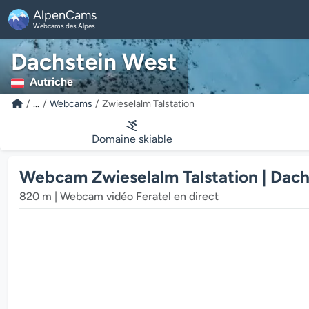
AlpenCams
Webcams des Alpes
Dachstein West
Autriche
...
Webcams
Zwieselalm Talstation
Domaine skiable
Webcam Zwieselalm Talstation | Dach
820 m | Webcam vidéo Feratel en direct