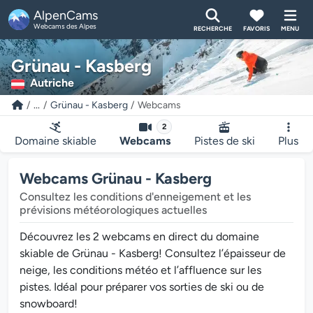
AlpenCams
Webcams des Alpes
RECHERCHE
FAVORIS
MENU
Grünau - Kasberg
Autriche
...
Grünau - Kasberg
Webcams
2
Domaine skiable
Webcams
Pistes de ski
Plus
Webcams Grünau - Kasberg
Consultez les conditions d'enneigement et les
prévisions météorologiques actuelles
Découvrez les 2 webcams en direct du domaine
skiable de Grünau - Kasberg! Consultez l’épaisseur de
neige, les conditions météo et l’affluence sur les
pistes. Idéal pour préparer vos sorties de ski ou de
snowboard!