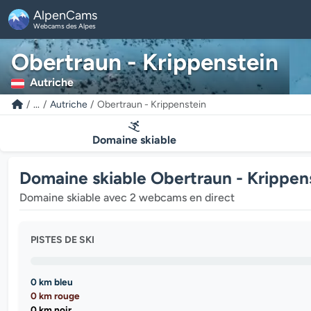
AlpenCams
Webcams des Alpes
Obertraun - Krippenstein
Autriche
...
Autriche
Obertraun - Krippenstein
Domaine skiable
Domaine skiable Obertraun - Krippen
Domaine skiable avec 2 webcams en direct
PISTES DE SKI
0 km bleu
0 km rouge
0 km noir