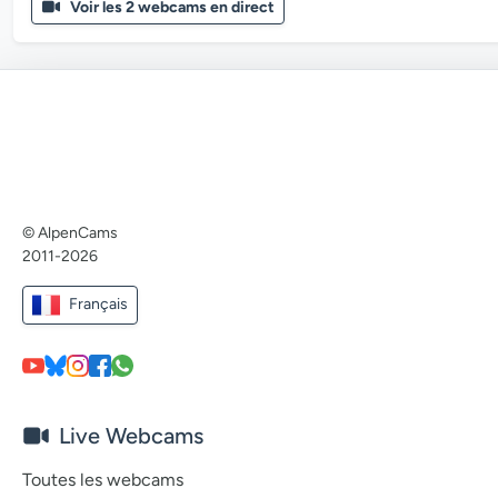
Voir les 2 webcams en direct
© AlpenCams
2011-2026
Français
Live Webcams
Toutes les webcams