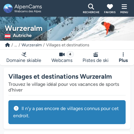
AlpenCams
Webcams des Alpes
RECHERCHE
FAVORIS
MENU
Wurzeralm
Autriche
...
Wurzeralm
Villages et destinations
4
Domaine skiable
Webcams
Pistes de ski
Plus
Villages et destinations Wurzeralm
Trouvez le village idéal pour vos vacances de sports
d'hiver
Il n'y a pas encore de villages connus pour cet
endroit.