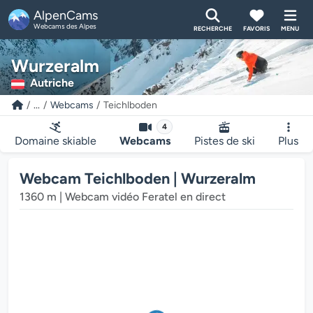
AlpenCams
Webcams des Alpes
RECHERCHE
FAVORIS
MENU
Wurzeralm
Autriche
...
Webcams
Teichlboden
4
Domaine skiable
Webcams
Pistes de ski
Plus
Webcam Teichlboden | Wurzeralm
1360 m | Webcam vidéo Feratel en direct