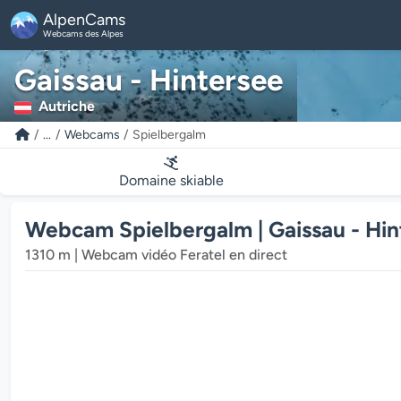
AlpenCams
Webcams des Alpes
Gaissau - Hintersee
Autriche
...
Webcams
Spielbergalm
Domaine skiable
Webcam Spielbergalm | Gaissau - Hin
1310 m | Webcam vidéo Feratel en direct