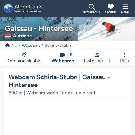
AlpenCams
Webcams des Alpes
RECHERCHE
FAVORIS
MENU
Gaissau - Hintersee
Autriche
...
Webcams
Schirla-Stubn
5
Domaine skiable
Webcams
Pistes de ski
Plus
Webcam Schirla-Stubn | Gaissau -
Hintersee
890 m | Webcam vidéo Feratel en direct