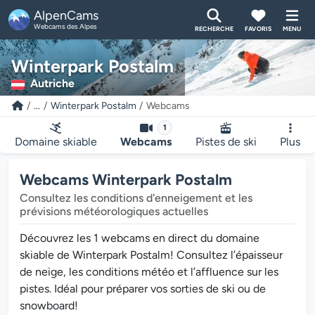
AlpenCams
Webcams des Alpes
RECHERCHE
FAVORIS
MENU
Winterpark Postalm
Autriche
...
Winterpark Postalm
Webcams
1
Domaine skiable
Webcams
Pistes de ski
Plus
Webcams Winterpark Postalm
Consultez les conditions d'enneigement et les
prévisions météorologiques actuelles
Découvrez les 1 webcams en direct du domaine
skiable de Winterpark Postalm! Consultez l’épaisseur
de neige, les conditions météo et l’affluence sur les
pistes. Idéal pour préparer vos sorties de ski ou de
snowboard!