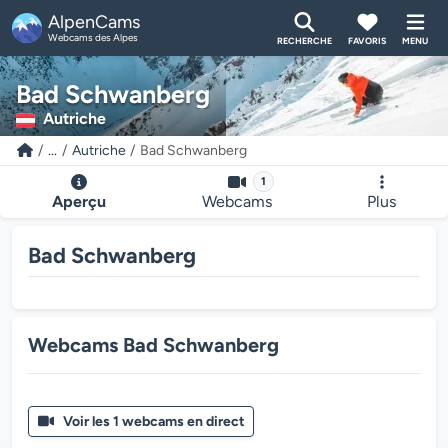
AlpenCams
Webcams des Alpes
RECHERCHE
FAVORIS
MENU
Bad Schwanberg
Autriche
...
Autriche
Bad Schwanberg
1
Aperçu
Webcams
Plus
Bad Schwanberg
Webcams Bad Schwanberg
Voir les 1 webcams en direct