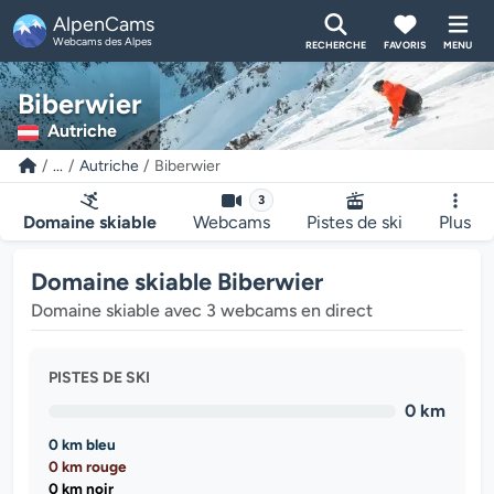
AlpenCams
Webcams des Alpes
RECHERCHE
FAVORIS
MENU
Biberwier
Autriche
...
Autriche
Biberwier
3
Domaine skiable
Webcams
Pistes de ski
Plus
Domaine skiable Biberwier
Domaine skiable avec 3 webcams en direct
PISTES DE SKI
0 km
0 km bleu
0 km rouge
0 km noir