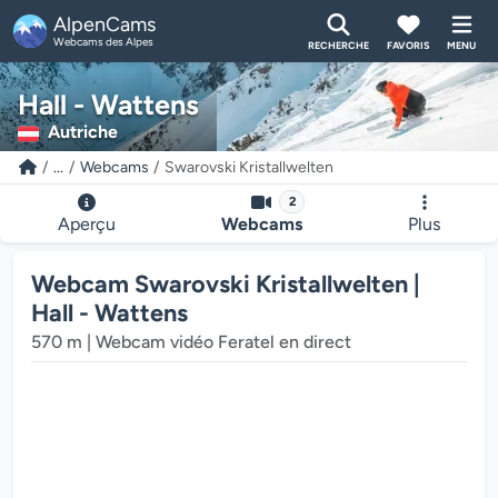
AlpenCams
Webcams des Alpes
RECHERCHE
FAVORIS
MENU
Hall - Wattens
Autriche
...
Webcams
Swarovski Kristallwelten
2
Aperçu
Webcams
Plus
Webcam Swarovski Kristallwelten |
Hall - Wattens
570 m | Webcam vidéo Feratel en direct