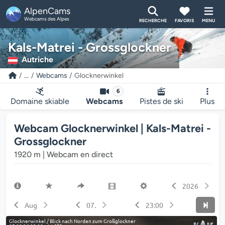
AlpenCams
Webcams des Alpes
RECHERCHE
FAVORIS
MENU
Kals-Matrei - Grossglockner
Autriche
...
Webcams
Glocknerwinkel
6
Domaine skiable
Webcams
Pistes de ski
Plus
Webcam Glocknerwinkel | Kals-Matrei -
Grossglockner
1920 m | Webcam en direct