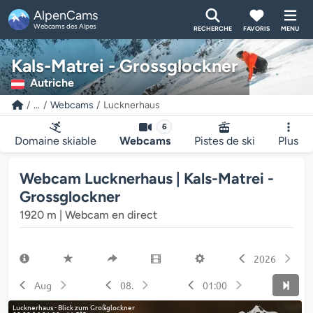
AlpenCams
Webcams des Alpes
RECHERCHE
FAVORIS
MENU
Kals-Matrei - Grossglockner
Autriche
...
Webcams
Lucknerhaus
6
Domaine skiable
Webcams
Pistes de ski
Plus
Webcam Lucknerhaus | Kals-Matrei -
Grossglockner
1920 m | Webcam en direct