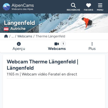
AlpenCams
Webcams des Alpes
RECHERCHE
FAVORIS
MENU
Längenfeld
Autriche
...
Webcams
Therme Längenfeld
1
Le lecteur multimédia de la webcam charge...
Aperçu
Webcams
Plus
Webcam Therme Längenfeld |
Längenfeld
1165 m | Webcam vidéo Feratel en direct