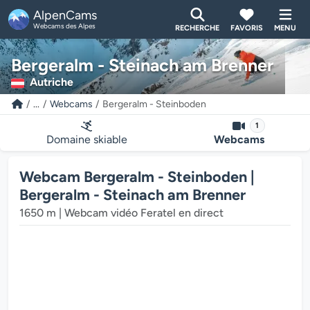
AlpenCams
Webcams des Alpes
RECHERCHE
FAVORIS
MENU
Bergeralm - Steinach am Brenner
Autriche
...
Webcams
Bergeralm - Steinboden
1
Domaine skiable
Webcams
Webcam Bergeralm - Steinboden |
Bergeralm - Steinach am Brenner
cteur multimédia de la webcam charge...
1650 m | Webcam vidéo Feratel en direct