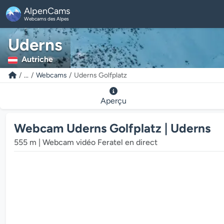
AlpenCams
Webcams des Alpes
Uderns
Autriche
...
Webcams
Uderns Golfplatz
Aperçu
Webcam Uderns Golfplatz | Uderns
555 m | Webcam vidéo Feratel en direct